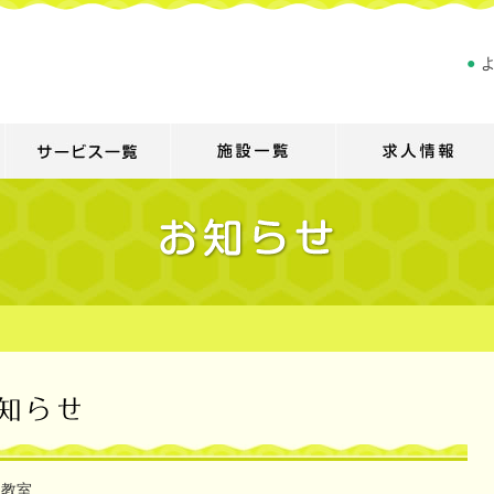
●
イ教室