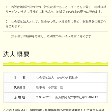
4. 施設は地域社会の中の一社会資源であるということを自覚し、地域福祉
サービスの推進に積極的に取り組み、地域福祉の向上の寄与に努めます。
5. 社会福祉法人として、健全かつ活力ある経営に努め、財政基盤の安定化
を図ります。
6. 法令遵守の精神を尊重し、透明性の高い法人経営に努めます。
名 称
社会福祉法人 かがやき福祉会
代表者名
理事長 小野里 浩
所 在 地
〒959-2205 新潟県阿賀野市寺社甲3848-212
かがやき福祉会は、阿賀野市と災害発生時の市指定避難所として協定を締結