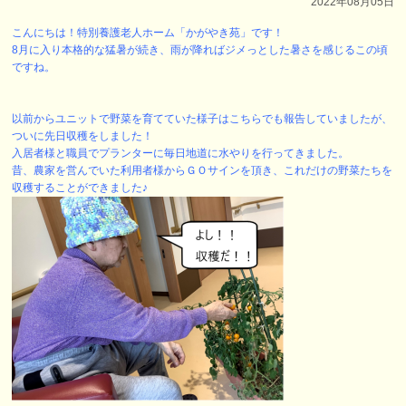
2022年08月05日
こんにちは！特別養護老人ホーム「かがやき苑」です！
8月に入り本格的な猛暑が続き、雨が降ればジメっとした暑さを感じるこの頃
ですね。
以前からユニットで野菜を育てていた様子はこちらでも報告していましたが、
ついに先日収穫をしました！
入居者様と職員でプランターに毎日地道に水やりを行ってきました。
昔、農家を営んでいた利用者様からＧＯサインを頂き、これだけの野菜たちを
収穫することができました♪