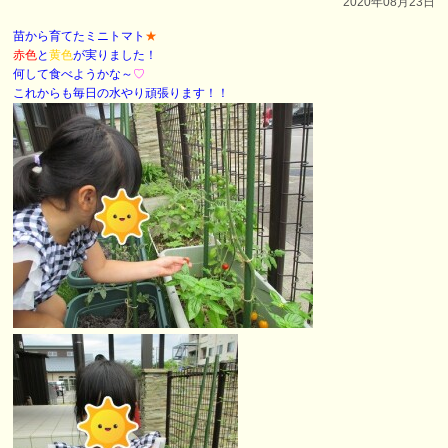
2020年08月23日
苗から育てたミニトマト
★
赤色
と
黄色
が実りました！
何して食べようかな～
♡
これからも毎日の水やり頑張ります！！